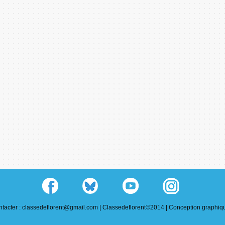
tacter : classedeflorent@gmail.com |
Classedeflorent©2014 |
Conception graphiqu