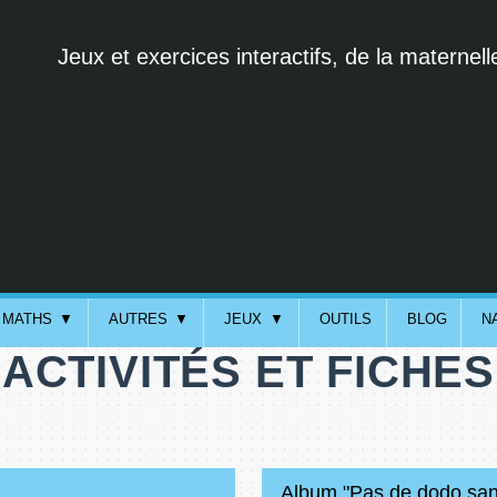
Jeux et exercices interactifs, de la maternell
MATHS
AUTRES
JEUX
OUTILS
BLOG
N
ACTIVITÉS ET FICHES
Album "Pas de dodo sa