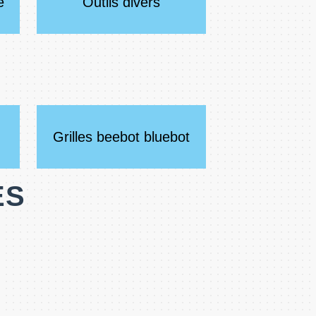
e
Outils divers
Grilles beebot bluebot
ES