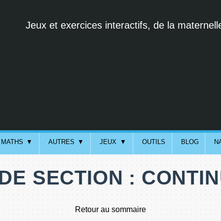
Jeux et exercices interactifs, de la maternell
MATHS
AUTRES
JEUX
OUTILS
BLOG
N
E SECTION : CONTI
Retour au sommaire