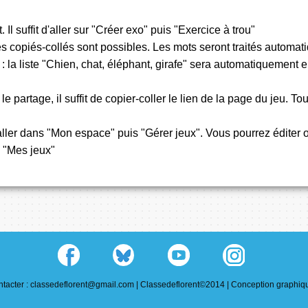
Il suffit d'aller sur "Créer exo" puis "Exercice à trou"
 Les copiés-collés sont possibles. Les mots seront traités aut
 : la liste "Chien, chat, éléphant, girafe" sera automatiquem
 le partage, il suffit de copier-coller le lien de la page du jeu. 
t d'aller dans "Mon espace" puis "Gérer jeux". Vous pourrez éditer
 "Mes jeux"
tacter : classedeflorent@gmail.com |
Classedeflorent©2014 |
Conception graphiqu