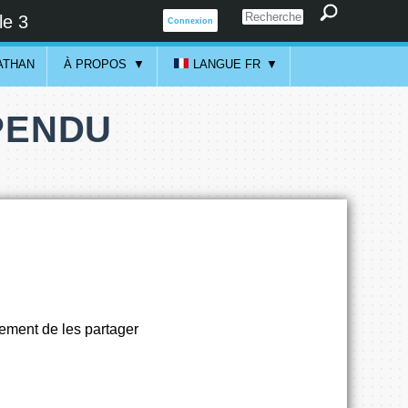
le 3
Connexion
ATHAN
À PROPOS
LANGUE FR
PENDU
llement de les partager