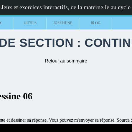
Jeux et exercices interactifs, de la maternelle au cycle
X
OUTILS
JOSÉPHINE
BLOG
E SECTION : CONTI
Retour au sommaire
essine 06
nette et dessiner sa réponse. Vous pouvez m'envoyer sa réponse. Sour