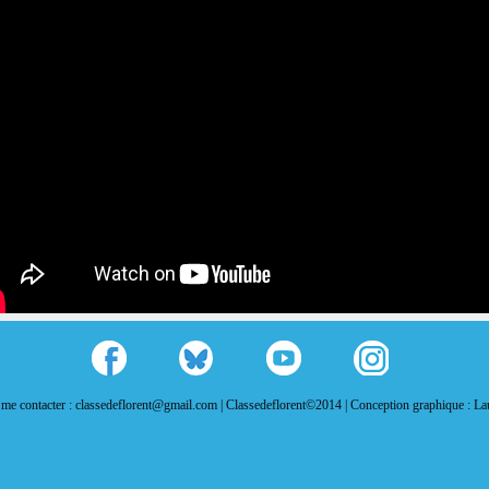
me contacter : classedeflorent@gmail.com |
Classedeflorent©2014 |
Conception graphique : L