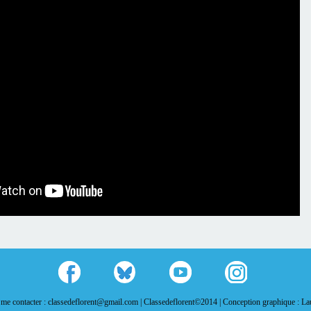
me contacter : classedeflorent@gmail.com |
Classedeflorent©2014 |
Conception graphique : L