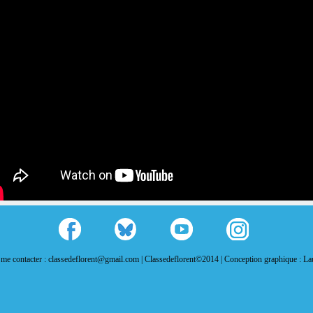
me contacter : classedeflorent@gmail.com |
Classedeflorent©2014 |
Conception graphique : L