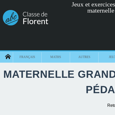
Jeux et exercices 
maternelle
FRANÇAIS
MATHS
AUTRES
JEU
MATERNELLE GRANDE
PÉDA
Ret