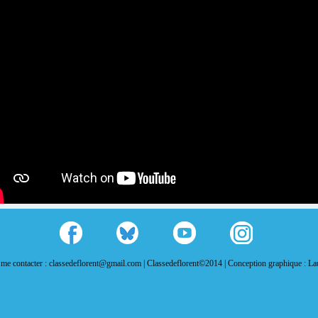
me contacter : classedeflorent@gmail.com |
Classedeflorent©2014 |
Conception graphique : L