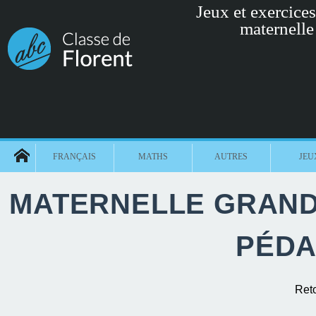
Jeux et exercices 
maternelle
FRANÇAIS
MATHS
AUTRES
JEU
MATERNELLE GRANDE
PÉDA
Ret