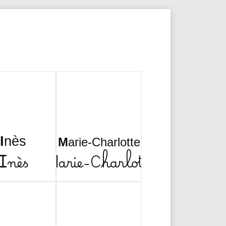
I
nès
M
arie-Charlotte
I
nès
M
arie-Charlotte