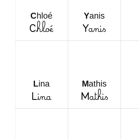
C
hloé
Y
anis
C
hloé
Y
anis
L
ina
M
athis
L
ina
M
athis