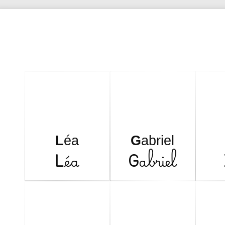
L
éa
G
abriel
L
éa
G
abriel