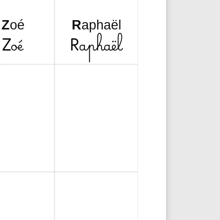
Z
oé
R
aphaël
Z
oé
R
aphaël