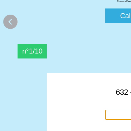
ClassedeFlore
Cal
n°1/10
632 