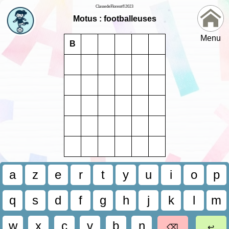
ClassedeFlorent©2023
Motus : footballeuses
Menu
B
a
z
e
r
t
y
u
i
o
p
q
s
d
f
g
h
j
k
l
m
w
x
c
v
b
n
⌫
↩