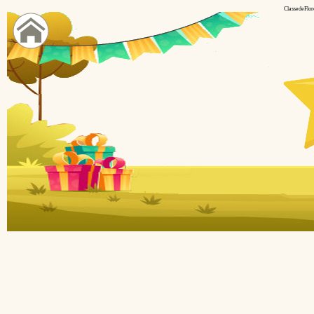
ClassedeFlor