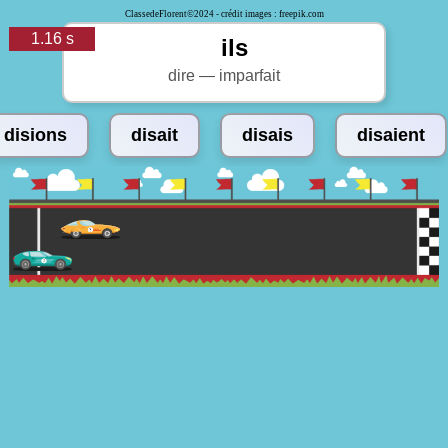
ClassedeFlorent©2024 - crédit images : freepik.com
1.24 s
ils
dire — imparfait
disions
disait
disais
disaient