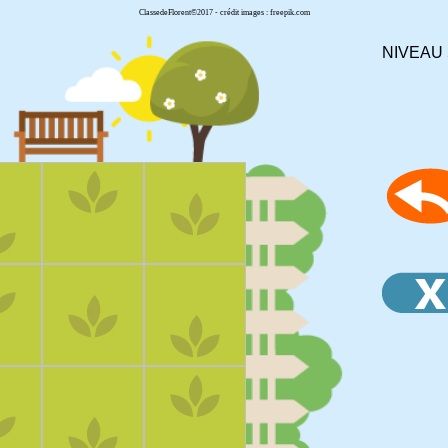
ClassedeFlorent©2017 - crédit images : freepik.com
NIVEAU 