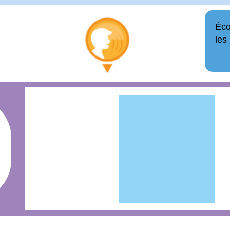
Éco
les