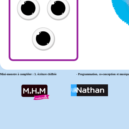
Mini-monstre à compléter : 3, écriture chiffrée
- Programmation, co-conception et musiqu